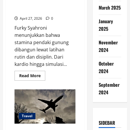
Cara Furky Syahroni Jaga
March 2025
Stamina untuk Pendaki Gunung
April 27, 2026
0
January
Furky Syahroni
2025
menunjukkan bahwa
November
stamina pendaki gunung
dibangun lewat latihan
2024
rutin dan disiplin. Dari
October
kardio hingga simulasi...
2024
Read
Read More
more
about
September
Cara
Furky
2024
Syahroni
Jaga
Stamina
untuk
Pendaki
Gunung
Travel
SIDEBAR