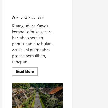
Banjarmasin
Ruang Udara Kuwait Dibuka,
Penerbangan Mulai Normal
April 24, 2026
0
Ruang udara Kuwait
kembali dibuka secara
bertahap setelah
penutupan dua bulan.
Artikel ini membahas
proses pemulihan,
tahapan...
Read
Read More
more
about
Ruang
Udara
Kuwait
Dibuka,
Penerbangan
Mulai
Normal