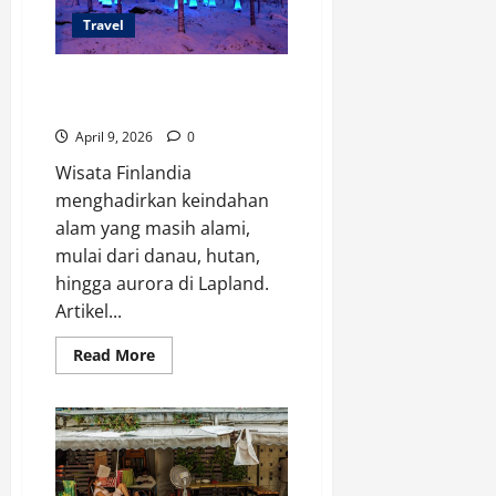
Travel
Wisata Finlandia: 7 Destinasi
Terindah Wajib Dikunjungi
April 9, 2026
0
Wisata Finlandia
menghadirkan keindahan
alam yang masih alami,
mulai dari danau, hutan,
hingga aurora di Lapland.
Artikel...
Read
Read More
more
about
Wisata
Finlandia:
7
Destinasi
Terindah
Wajib
Dikunjungi