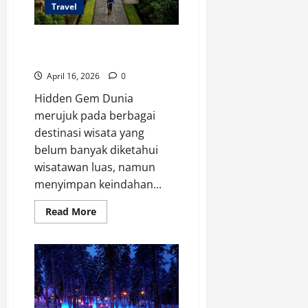
Travel
Hidden Gem Dunia yang Belum
Banyak Dikunjungi
April 16, 2026
0
Hidden Gem Dunia
merujuk pada berbagai
destinasi wisata yang
belum banyak diketahui
wisatawan luas, namun
menyimpan keindahan...
Read
Read More
more
about
Hidden
Gem
Dunia
yang
Belum
Banyak
Dikunjungi