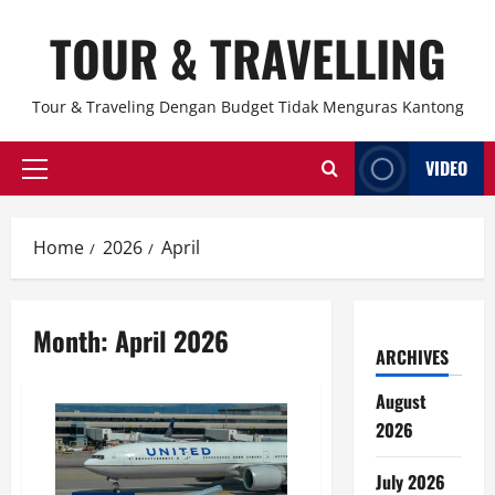
Skip
TOUR & TRAVELLING
to
content
Tour & Traveling Dengan Budget Tidak Menguras Kantong
VIDEO
Primary
Menu
Home
2026
April
Month:
April 2026
ARCHIVES
August
2026
July 2026