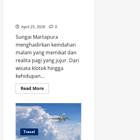
Pesona Sungai Martapura:
Keindahan Malam dan Realita
Pagi di Banjarmasin
April 25, 2026
0
Sungai Martapura
menghadirkan keindahan
malam yang memikat dan
realita pagi yang jujur. Dari
wisata klotok hingga
kehidupan...
Read
Read More
more
about
Pesona
Sungai
Martapura:
Keindahan
Malam
dan
Realita
Pagi
Travel
di