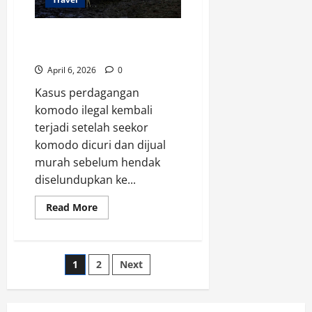
Perdagangan Komodo Ilegal
Digagalkan Sebelum ke Thailand
April 6, 2026
0
Kasus perdagangan
komodo ilegal kembali
terjadi setelah seekor
komodo dicuri dan dijual
murah sebelum hendak
diselundupkan ke...
Read
Read More
more
about
Perdagangan
Komodo
Ilegal
Posts
1
2
Next
Digagalkan
Sebelum
ke
pagination
Thailand