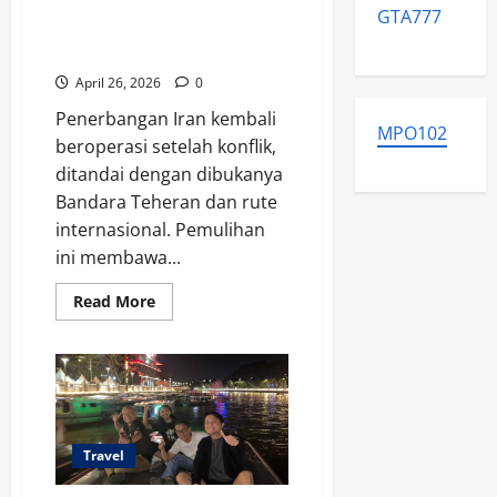
Penerbangan Iran Pulih,
GTA777
Bandara Teheran Kembali
Beroperasi
April 26, 2026
0
Penerbangan Iran kembali
MPO102
beroperasi setelah konflik,
ditandai dengan dibukanya
Bandara Teheran dan rute
internasional. Pemulihan
ini membawa...
Read
Read More
more
about
Penerbangan
Iran
Pulih,
Bandara
Teheran
Kembali
Beroperasi
Travel