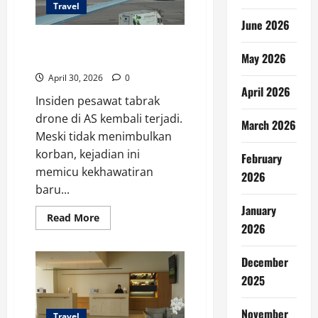
Travel
June 2026
Insiden Pesawat Tabrak Drone
May 2026
di AS Picu Kekhawatiran
April 30, 2026
0
April 2026
Insiden pesawat tabrak
drone di AS kembali terjadi.
March 2026
Meski tidak menimbulkan
korban, kejadian ini
February
memicu kekhawatiran
2026
baru...
January
Read
Read More
2026
more
about
Insiden
Pesawat
December
Tabrak
Drone
2025
di
AS
Picu
November
Kekhawatiran
Travel