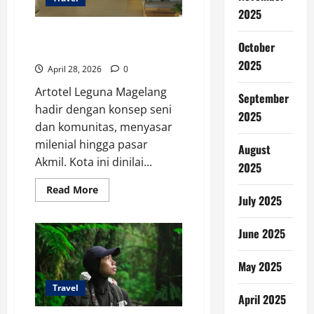
2025
Artotel Leguna Magelang Bidik
October
Pasar Milenial dan Akmil
2025
April 28, 2026
0
Artotel Leguna Magelang
September
hadir dengan konsep seni
2025
dan komunitas, menyasar
milenial hingga pasar
August
Akmil. Kota ini dinilai...
2025
Read
Read More
July 2025
more
about
Artotel
Leguna
June 2025
Magelang
Bidik
Pasar
May 2025
Milenial
dan
Akmil
Travel
April 2025