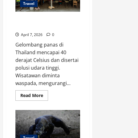
Travel
Gelombang Panas Thailand 40
Derajat, Wisatawan Waspada
April 7, 2026
0
Gelombang panas di
Thailand mencapai 40
derajat Celsius dan disertai
polusi udara tinggi.
Wisatawan diminta
waspada, mengurangi...
Read
Read More
more
about
Gelombang
Panas
Thailand
40
Derajat,
Wisatawan
Waspada
Travel