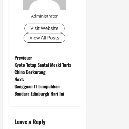
Administrator
Visit Website
View All Posts
P
Previous:
Kyoto Tetap Santai Meski Turis
o
China Berkurang
Next:
s
Gangguan IT Lumpuhkan
t
Bandara Edinburgh Hari Ini
n
a
Leave a Reply