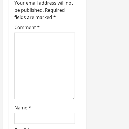
v
Your email address will not
be published.
Required
i
fields are marked
*
g
Comment
*
a
t
i
o
n
Name
*