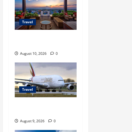
Travel
Promo Trans Hotel Group
untuk Staycation Hemat
August 10, 2026
0
Travel
Airbus A380 di Soetta,
Momen Perdana Emirates
August 9, 2026
0