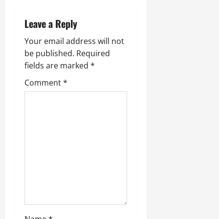
n
a
Leave a Reply
v
Your email address will not
be published.
Required
i
fields are marked
*
g
Comment
*
a
t
i
o
n