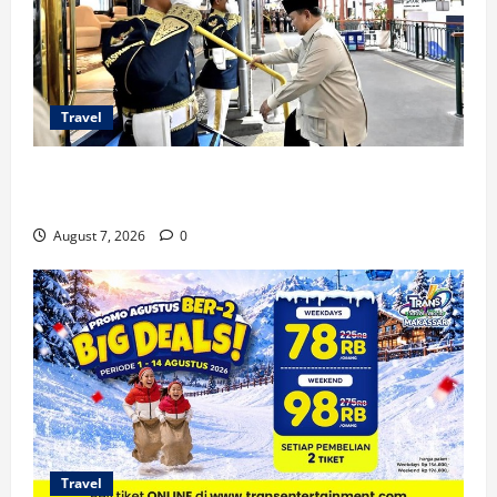
Travel
KA Nusantara Explorer Siap Layani Wisata Kereta
Indonesia
August 7, 2026
0
Travel