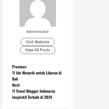
Administrator
Visit Website
View All Posts
P
Previous:
11 Ide Menarik untuk Liburan di
o
Bali
Next:
s
11 Travel Blogger Indonesia
t
Inspiratif Terbaik di 2024