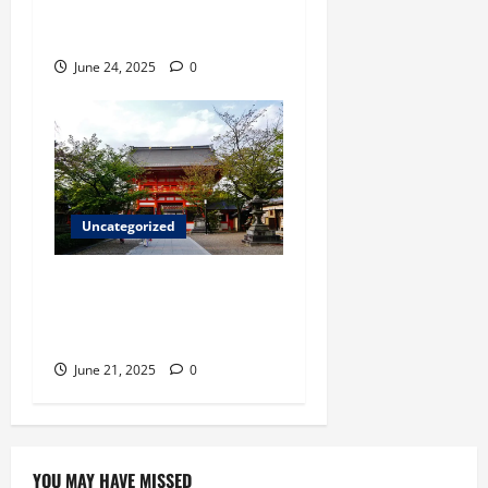
Terbaik di Dunia 2025 Versi
Skytrax, Ada Garuda?
June 24, 2025
0
Uncategorized
Kyoto dalam 3 Hari:
Itinerary Terbaik untuk
Pencinta Budaya Jepang
June 21, 2025
0
YOU MAY HAVE MISSED