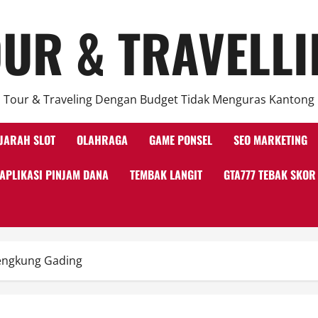
UR & TRAVELL
Tour & Traveling Dengan Budget Tidak Menguras Kantong
JARAH SLOT
OLAHRAGA
GAME PONSEL
SEO MARKETING
APLIKASI PINJAM DANA
TEMBAK LANGIT
GTA777 TEBAK SKOR
lengkung Gading