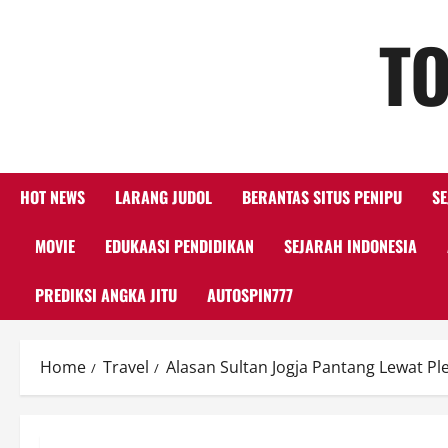
Skip
TO
to
content
HOT NEWS
LARANG JUDOL
BERANTAS SITUS PENIPU
SE
MOVIE
EDUKAASI PENDIDIKAN
SEJARAH INDONESIA
PREDIKSI ANGKA JITU
AUTOSPIN777
Home
Travel
Alasan Sultan Jogja Pantang Lewat P