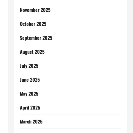
November 2025
October 2025
September 2025
August 2025
July 2025
June 2025
May 2025
April 2025
March 2025