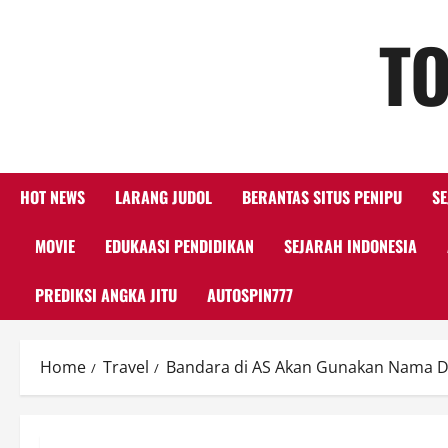
Skip
TO
to
content
HOT NEWS
LARANG JUDOL
BERANTAS SITUS PENIPU
SE
MOVIE
EDUKAASI PENDIDIKAN
SEJARAH INDONESIA
PREDIKSI ANGKA JITU
AUTOSPIN777
Home
Travel
Bandara di AS Akan Gunakan Nama 