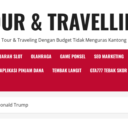
UR & TRAVELL
Tour & Traveling Dengan Budget Tidak Menguras Kantong
JARAH SLOT
OLAHRAGA
GAME PONSEL
SEO MARKETING
APLIKASI PINJAM DANA
TEMBAK LANGIT
GTA777 TEBAK SKOR
Donald Trump