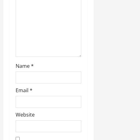
i
o
n
Name
*
Email
*
Website