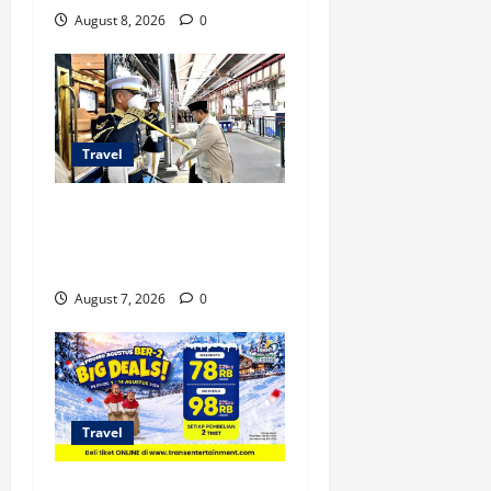
August 8, 2026
0
Travel
KA Nusantara Explorer Siap
Layani Wisata Kereta
Indonesia
August 7, 2026
0
Travel
Promo Trans Snow World