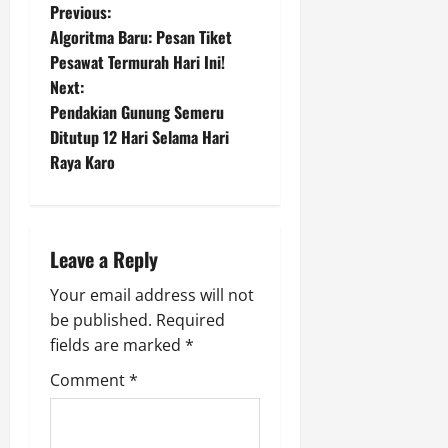
P
Previous:
Algoritma Baru: Pesan Tiket
o
Pesawat Termurah Hari Ini!
Next:
s
Pendakian Gunung Semeru
t
Ditutup 12 Hari Selama Hari
Raya Karo
n
a
Leave a Reply
v
Your email address will not
i
be published.
Required
g
fields are marked
*
Comment
*
a
t