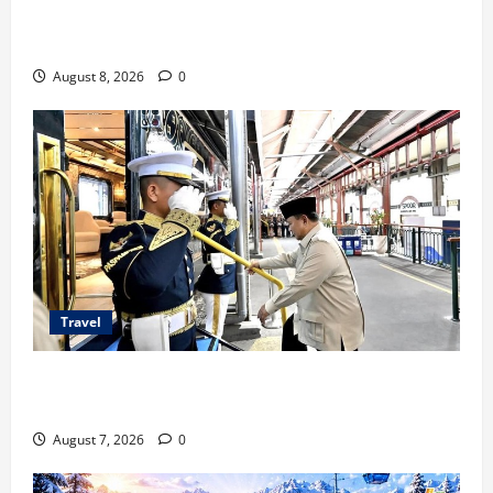
TransNusa Jakarta-Bangkok Bidik Wisman ke
Indonesia
August 8, 2026
0
Travel
KA Nusantara Explorer Siap Layani Wisata Kereta
Indonesia
August 7, 2026
0