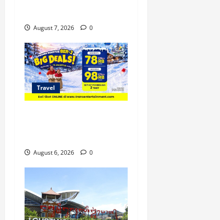
Layani Wisata Kereta
Indonesia
August 7, 2026
0
Travel
Promo Trans Snow World
Makassar Agustus Harga
Spesial Berdua
August 6, 2026
0