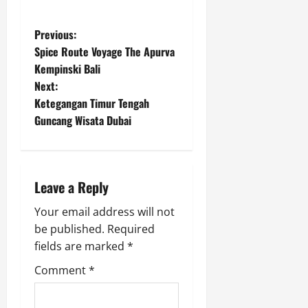
P
Previous:
Spice Route Voyage The Apurva
o
Kempinski Bali
Next:
s
Ketegangan Timur Tengah
t
Guncang Wisata Dubai
n
a
Leave a Reply
v
Your email address will not
be published.
Required
i
fields are marked
*
g
Comment
*
a