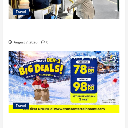
Travel
KA Nusantara Explorer Siap Layani Wisata Kereta
Indonesia
August 7, 2026
0
Travel
Promo Trans Snow World Makassar Agustus Harga