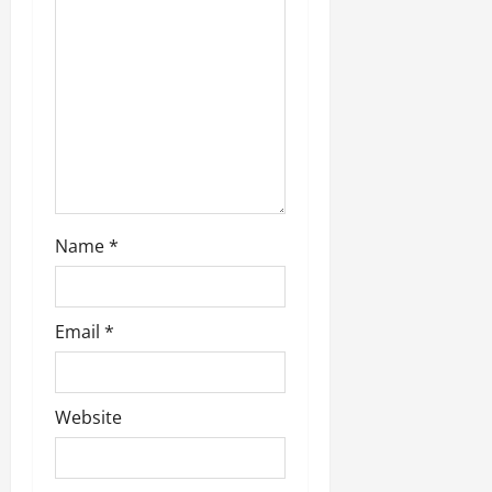
t
i
o
n
Name
*
Email
*
Website