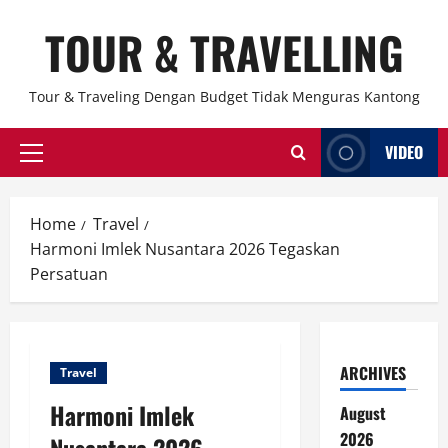
Skip
TOUR & TRAVELLING
to
content
Tour & Traveling Dengan Budget Tidak Menguras Kantong
VIDEO
Primary
Menu
Home
Travel
Harmoni Imlek Nusantara 2026 Tegaskan
Persatuan
ARCHIVES
Travel
Harmoni Imlek
August
2026