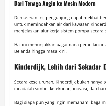
Dari Tenaga Angin ke Mesin Modern
Di museum ini, pengunjung dapat melihat be
untuk memindahkan air dari kawasan Kinderdi
menjelaskan alur kerja sistem pompa secara d
Hal ini menunjukkan bagaimana peran kincir a
Belanda hingga masa kini.
Kinderdijk, Lebih dari Sekadar 
Secara keseluruhan, Kinderdijk bukan hanya
ini adalah simbol ketekunan, inovasi, dan h
Bagi siapa pun yang ingin memahami bagaima