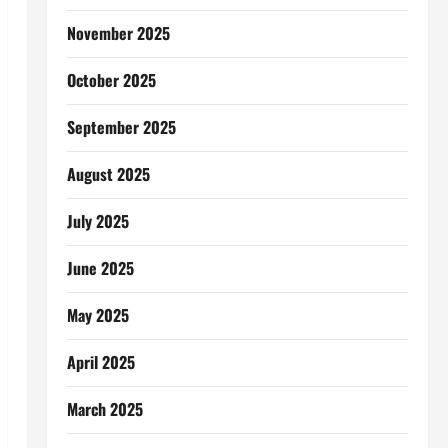
November 2025
October 2025
September 2025
August 2025
July 2025
June 2025
May 2025
April 2025
March 2025