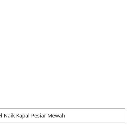
ael Naik Kapal Pesiar Mewah