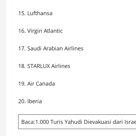
15. Lufthansa
16. Virgin Atlantic
17. Saudi Arabian Airlines
18. STARLUX Airlines
19. Air Canada
20. Iberia
Baca:
1.000 Turis Yahudi Dievakuasi dari Isr