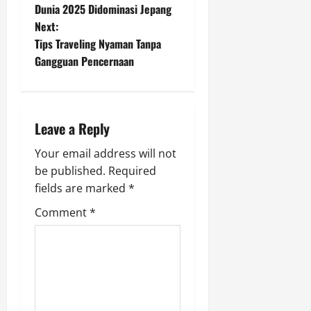
o
Dunia 2025 Didominasi Jepang
Next:
s
Tips Traveling Nyaman Tanpa
t
Gangguan Pencernaan
n
a
Leave a Reply
v
Your email address will not
be published.
Required
i
fields are marked
*
g
Comment
*
a
t
i