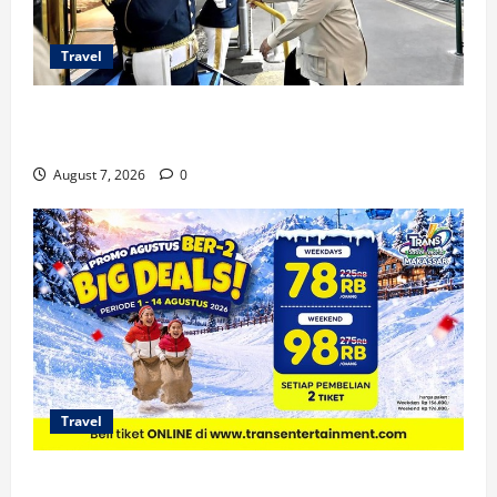
Travel
KA Nusantara Explorer Siap Layani Wisata Kereta
Indonesia
August 7, 2026
0
Travel
Promo Trans Snow World Makassar Agustus Harga