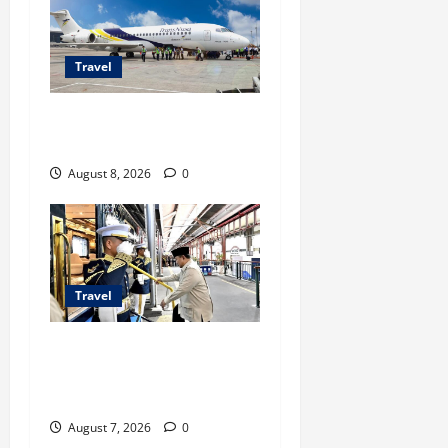
Travel
TransNusa Jakarta-Bangkok
Bidik Wisman ke Indonesia
August 8, 2026
0
Travel
KA Nusantara Explorer Siap
Layani Wisata Kereta
Indonesia
August 7, 2026
0