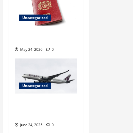
Uncategorized
Paspor Malaysia Terbaru
Punya 94 Fitur Keamanan
May 24, 2026
0
Uncategorized
Maskapai Penerbangan
Terbaik di Dunia 2025 Versi
Skytrax, Ada Garuda?
June 24, 2025
0