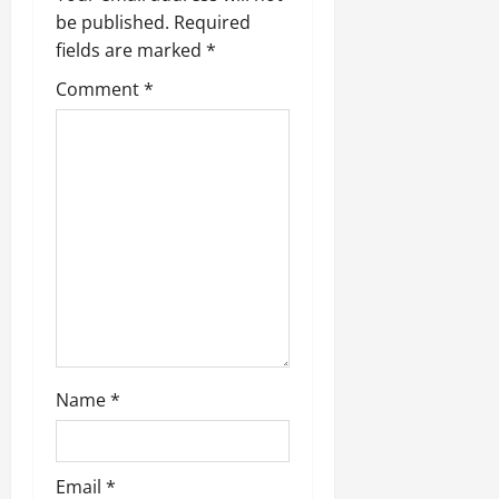
i
be published.
Required
g
fields are marked
*
Comment
*
a
t
i
o
n
Name
*
Email
*