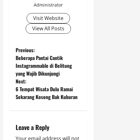
Administrator
Visit Website
View All Posts
P
Previous:
Beberapa Pantai Cantik
o
Instagrammable di Belitung
yang Wajib Dikunjungi
s
Next:
t
6 Tempat Wisata Dulu Ramai
Sekarang Kosong Bak Kuburan
n
a
Leave a Reply
v
Your email address will not