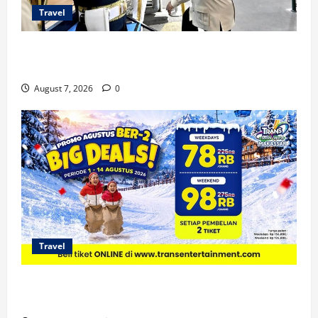
Travel
KA Nusantara Explorer Siap Layani Wisata Kereta
Indonesia
August 7, 2026
0
Travel
Promo Trans Snow World Makassar Agustus Harga
Spesial Berdua