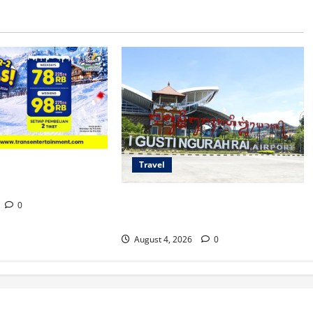
Travel
Snow World Makassar
 Spesial Berdua
Ancaman Bom Bandara di Ngurah
0
Rai, Operasional Tetap Aman
August 4, 2026
0