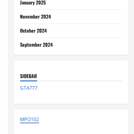
January 2025
November 2024
October 2024
September 2024
SIDEBAR
GTA777
MPO102