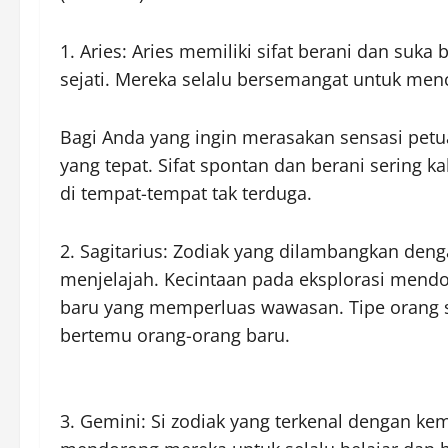
1. Aries: Aries memiliki sifat berani dan suk
sejati. Mereka selalu bersemangat untuk men
Bagi Anda yang ingin merasakan sensasi petu
yang tepat. Sifat spontan dan berani sering
di tempat-tempat tak terduga.
2. Sagitarius: Zodiak yang dilambangkan denga
menjelajah. Kecintaan pada eksplorasi mendo
baru yang memperluas wawasan. Tipe orang s
bertemu orang-orang baru.
3. Gemini: Si zodiak yang terkenal dengan k