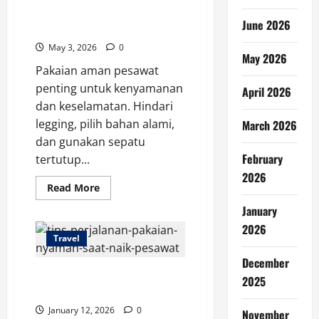
Pakaian Aman Pesawat: Hindari
June 2026
Legging Saat Terbang
May 3, 2026
0
May 2026
Pakaian aman pesawat
penting untuk kenyamanan
April 2026
dan keselamatan. Hindari
legging, pilih bahan alami,
March 2026
dan gunakan sepatu
February
tertutup...
2026
Read
Read More
more
about
January
Pakaian
Aman
2026
Pesawat:
Travel
Hindari
Legging
December
Saat
Tips Perjalanan: Pakaian Nyaman
Terbang
2025
Saat Naik Pesawat
January 12, 2026
0
November