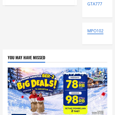
about
GTA777
Kata
Pilot:
Jangan
Gunakan
Kantong
di
Belakang
Kursi
MPO102
Pesawat
YOU MAY HAVE MISSED