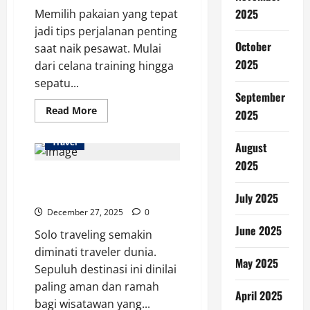
2025
Memilih pakaian yang tepat
jadi tips perjalanan penting
October
saat naik pesawat. Mulai
2025
dari celana training hingga
sepatu...
September
Read
Read More
2025
more
about
Tips
Travel
August
Perjalanan:
Pakaian
2025
Nyaman
10 Destinasi Terbaik Dunia
Saat
Naik
untuk Solo Traveling Aman
July 2025
Pesawat
December 27, 2025
0
June 2025
Solo traveling semakin
diminati traveler dunia.
May 2025
Sepuluh destinasi ini dinilai
paling aman dan ramah
April 2025
bagi wisatawan yang...