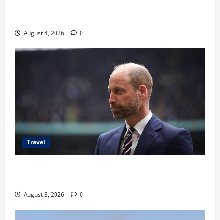
Ancaman Bom Bandara di Ngurah Rai, Operasional
Tetap Aman
August 4, 2026
0
Travel
Pangeran William Kenang Nirmal Purja, Legenda
Pendaki Dunia
August 3, 2026
0