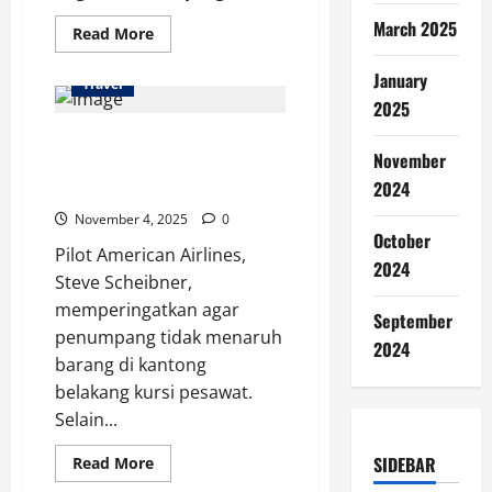
March 2025
Read
Read More
more
about
January
10
Travel
Destinasi
2025
Terbaik
Dunia
Kata Pilot: Jangan Gunakan
untuk
Solo
November
Kantong di Belakang Kursi
Traveling
Aman
2024
Pesawat
November 4, 2025
0
October
Pilot American Airlines,
2024
Steve Scheibner,
memperingatkan agar
September
penumpang tidak menaruh
2024
barang di kantong
belakang kursi pesawat.
Selain...
Read
SIDEBAR
Read More
more