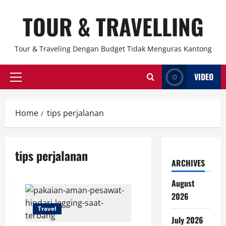
Skip
TOUR & TRAVELLING
to
content
Tour & Traveling Dengan Budget Tidak Menguras Kantong
VIDEO
Primary
Menu
Home
tips perjalanan
tips perjalanan
ARCHIVES
August
2026
Travel
July 2026