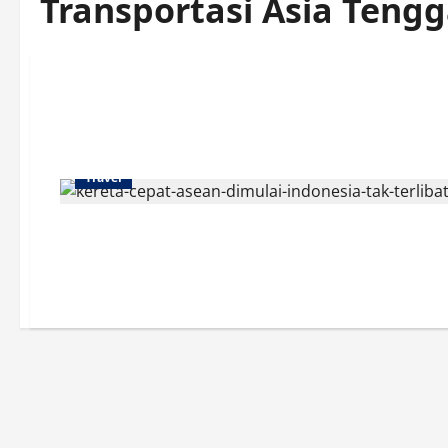
Transportasi Asia Teng
Travel