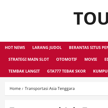
Skip
to
TOU
content
HOT NEWS
LARANG JUDOL
BERANTAS SITUS PE
STRATEGI MAIN SLOT
OTOMOTIF
MOVIE
E
TEMBAK LANGIT
GTA777 TEBAK SKOR
KUMPU
Home
Transportasi Asia Tenggara