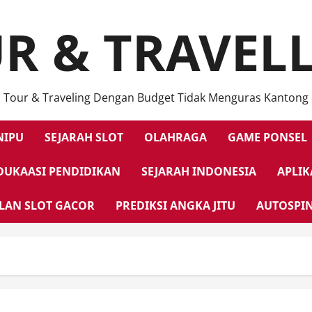
R & TRAVEL
Tour & Traveling Dengan Budget Tidak Menguras Kantong
NIPU
SEJARAH SLOT
OLAHRAGA
GAME PONSEL
DUKAASI PENDIDIKAN
SEJARAH INDONESIA
APLIK
LAN SLOT GACOR
PREDIKSI ANGKA JITU
AUTOSPIN