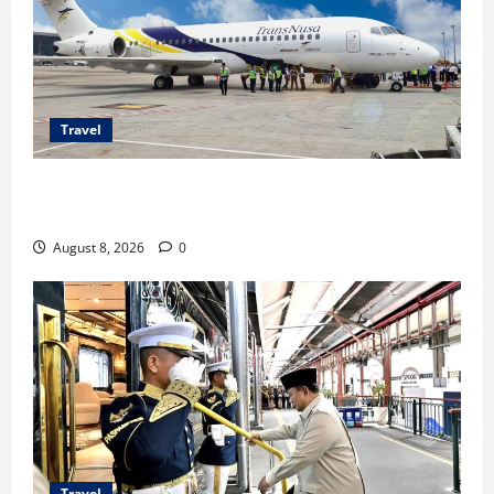
Travel
TransNusa Jakarta-Bangkok Bidik Wisman ke
Indonesia
August 8, 2026
0
Travel