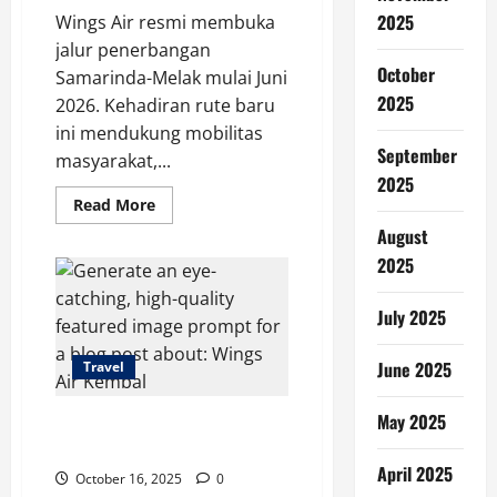
2025
Wings Air resmi membuka
jalur penerbangan
October
Samarinda-Melak mulai Juni
2025
2026. Kehadiran rute baru
ini mendukung mobilitas
September
masyarakat,...
2025
Read
Read More
more
August
about
Rute
2025
Penerbangan
Kaltim
Baru
Samarinda-
July 2025
Melak
Dibuka
June 2025
Travel
May 2025
Wings Air Kembali Terbang!
Fantastis untuk Tana Toraja
April 2025
October 16, 2025
0