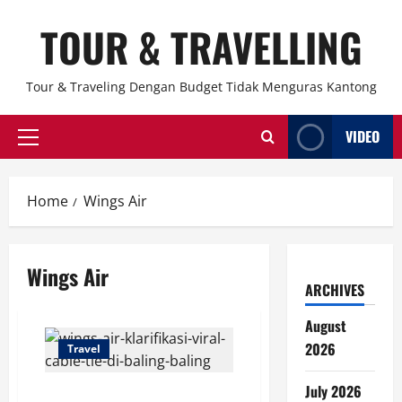
Skip
TOUR & TRAVELLING
to
content
Tour & Traveling Dengan Budget Tidak Menguras Kantong
VIDEO
Primary
Menu
Home
Wings Air
Wings Air
ARCHIVES
August
2026
Travel
July 2026
Wings Air Klarifikasi Viral Cable