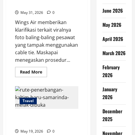
Tie di Baling-Baling
June 2026
May 31, 2026
0
Wings Air memberikan
May 2026
klarifikasi terkait viralnya
foto baling-baling pesawat
April 2026
yang tampak menggunakan
cable tie. Maskapai
March 2026
menegaskan prosedur...
February
Read
Read More
2026
more
about
Wings
Air
January
Klarifikasi
2026
Viral
Travel
Cable
Tie
di
December
Baling-
Rute Penerbangan Kaltim Baru
Baling
2025
Samarinda-Melak Dibuka
May 19, 2026
0
November