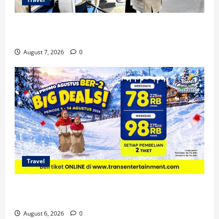
KA Nusantara Explorer Siap Layani Wisata Kereta
Indonesia
August 7, 2026
0
Travel
Promo Trans Snow World Makassar Agustus Harga
Spesial Berdua
August 6, 2026
0