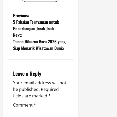
P
Previous:
5 Pakaian Ternyaman untuk
o
Penerbangan Jarah Jauh
Next:
s
Taman Hiburan Baru 2026 yang
t
Siap Menarik Wisatawan Dunia
n
a
Leave a Reply
v
Your email address will not
be published.
Required
i
fields are marked
*
g
Comment
*
a