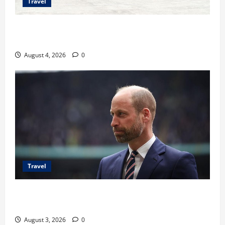
Travel
Ancaman Bom Bandara di Ngurah Rai, Operasional
Tetap Aman
August 4, 2026
0
Travel
Pangeran William Kenang Nirmal Purja, Legenda
Pendaki Dunia
August 3, 2026
0