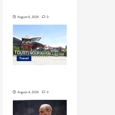
Makassar Agustus Harga
Spesial Berdua
August 6, 2026
0
Travel
Ancaman Bom Bandara di
Ngurah Rai, Operasional
Tetap Aman
August 4, 2026
0