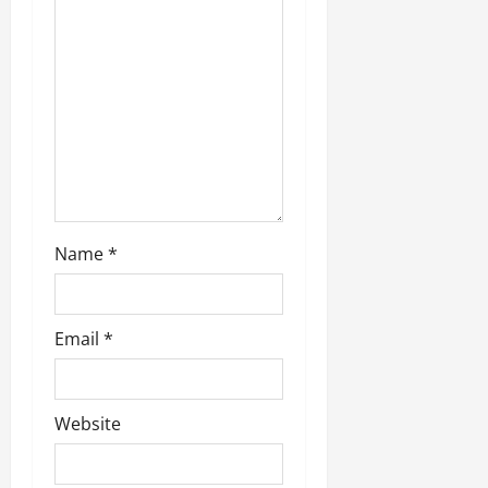
t
i
o
n
Name
*
Email
*
Website