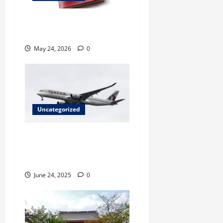
Paspor Malaysia Terbaru
Punya 94 Fitur Keamanan
May 24, 2026
0
Uncategorized
Maskapai Penerbangan
Terbaik di Dunia 2025 Versi
Skytrax, Ada Garuda?
June 24, 2025
0