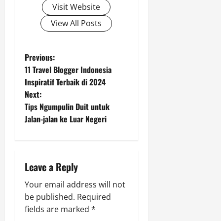
Visit Website
View All Posts
P
Previous:
11 Travel Blogger Indonesia
o
Inspiratif Terbaik di 2024
Next:
s
Tips Ngumpulin Duit untuk
t
Jalan-jalan ke Luar Negeri
n
a
Leave a Reply
v
Your email address will not
be published.
Required
i
fields are marked
*