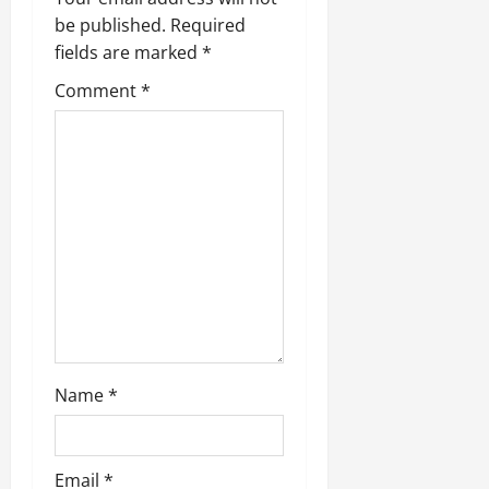
g
be published.
Required
fields are marked
*
a
Comment
*
t
i
o
n
Name
*
Email
*