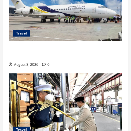
Travel
TransNusa Jakarta-Bangkok Bidik Wisman ke
Indonesia
August 8, 2026
0
Travel