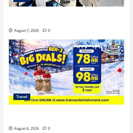
KA Nusantara Explorer Siap Layani Wisata Kereta
Indonesia
August 7, 2026
0
Travel
Promo Trans Snow World Makassar Agustus Harga
Spesial Berdua
August 6, 2026
0