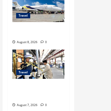
Travel
TransNusa Jakarta-Bangkok
Bidik Wisman ke Indonesia
August 8, 2026
0
Travel
KA Nusantara Explorer Siap
Layani Wisata Kereta
Indonesia
August 7, 2026
0