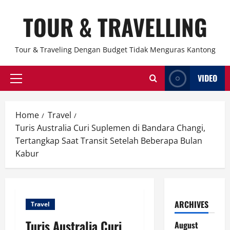
Skip
TOUR & TRAVELLING
to
content
Tour & Traveling Dengan Budget Tidak Menguras Kantong
VIDEO
Primary
Menu
Home
Travel
Turis Australia Curi Suplemen di Bandara Changi,
Tertangkap Saat Transit Setelah Beberapa Bulan
Kabur
ARCHIVES
Travel
Turis Australia Curi
August