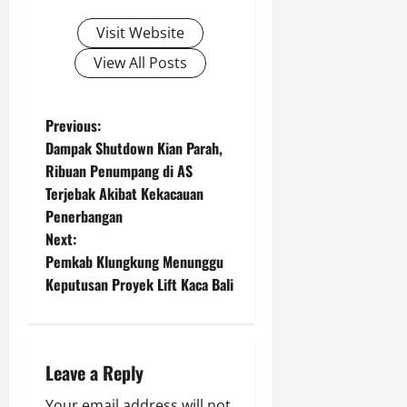
Visit Website
View All Posts
P
Previous:
Dampak Shutdown Kian Parah,
o
Ribuan Penumpang di AS
Terjebak Akibat Kekacauan
s
Penerbangan
t
Next:
Pemkab Klungkung Menunggu
n
Keputusan Proyek Lift Kaca Bali
a
v
Leave a Reply
i
Your email address will not