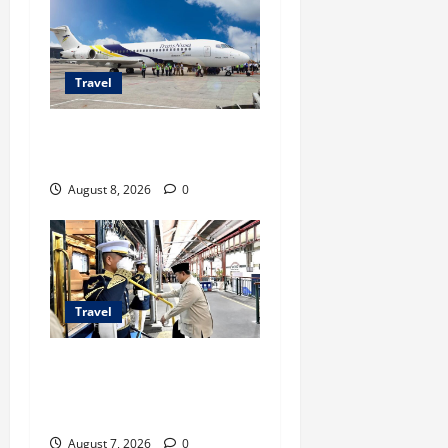
Travel
TransNusa Jakarta-Bangkok
Bidik Wisman ke Indonesia
August 8, 2026
0
Travel
KA Nusantara Explorer Siap
Layani Wisata Kereta
Indonesia
August 7, 2026
0