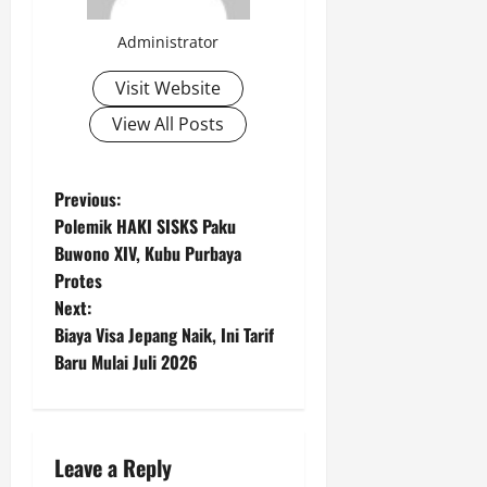
Administrator
Visit Website
View All Posts
P
Previous:
Polemik HAKI SISKS Paku
o
Buwono XIV, Kubu Purbaya
Protes
s
Next:
t
Biaya Visa Jepang Naik, Ini Tarif
Baru Mulai Juli 2026
n
a
Leave a Reply
v