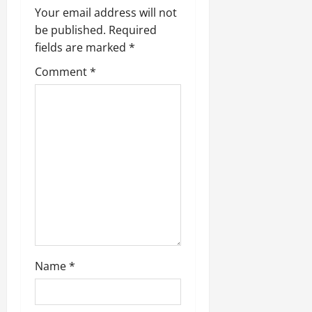
Your email address will not
i
be published.
Required
g
fields are marked
*
Comment
*
a
t
i
o
n
Name
*