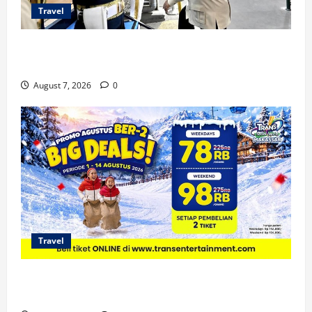
Travel
KA Nusantara Explorer Siap Layani Wisata Kereta
Indonesia
August 7, 2026
0
Travel
Promo Trans Snow World Makassar Agustus Harga
Spesial Berdua