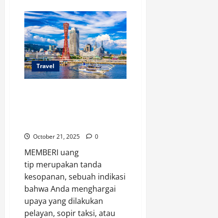
about
6
Risiko
yang
Mungkin
Dihadapi
saat
Traveling,
Kaum
Hawa
Travel
Wajib
Waspada
Bisa Dianggap Menghina,
Jangan Pernah Beri Uang
Tip saat Traveling ke 9
Negara Ini
October 21, 2025
0
MEMBERI uang
tip merupakan tanda
kesopanan, sebuah indikasi
bahwa Anda menghargai
upaya yang dilakukan
pelayan, sopir taksi, atau