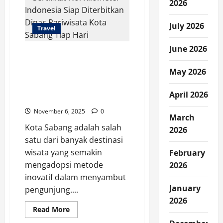
2026
July 2026
Travel
June 2026
Sertifikat Nol Kilometer
Indonesia Siap
May 2026
Diterbitkan Dinas
Pariwisata Kota Sabang
April 2026
Tiap Hari
November 6, 2025
0
March
Kota Sabang adalah salah
2026
satu dari banyak destinasi
wisata yang semakin
February
mengadopsi metode
2026
inovatif dalam menyambut
January
pengunjung....
2026
Read
Read More
more
about