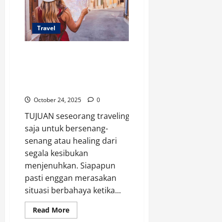
Jepang
Bakal
Naik
Travel
6 Risiko yang Mungkin
Dihadapi saat Traveling,
Kaum Hawa Wajib
Waspada
October 24, 2025
0
TUJUAN seseorang traveling tentu
saja untuk bersenang-
senang atau healing dari
segala kesibukan
menjenuhkan. Siapapun
pasti enggan merasakan
situasi berbahaya ketika...
Read
Read More
more