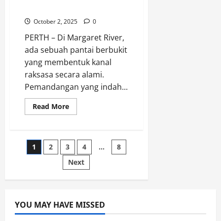
Australia
October 2, 2025
0
PERTH – Di Margaret River,
ada sebuah pantai berbukit
yang membentuk kanal
raksasa secara alami.
Pemandangan yang indah...
Read
Read More
more
about
Cape
To
Cape
Posts
1
2
3
4
…
8
Tours,
Menyusuri
Jalur
Next
pagination
Pendakian
di
Kanal
Raksasa
Alami
di
YOU MAY HAVE MISSED
Western
Australia