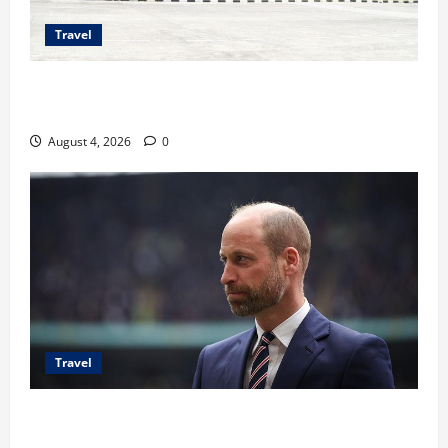
Travel
Ancaman Bom Bandara di Ngurah Rai,
Operasional Tetap Aman
August 4, 2026
0
Travel
Pangeran William Kenang Nirmal Purja,
Legenda Pendaki Dunia