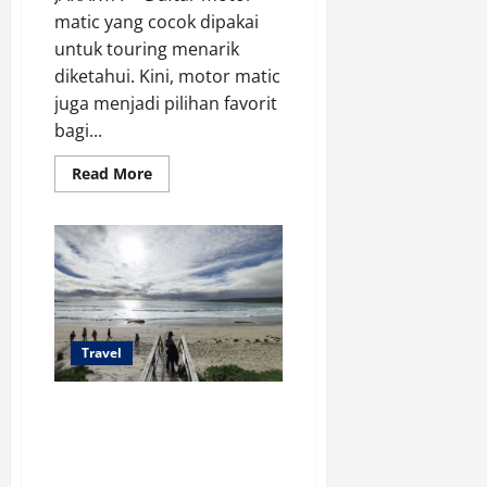
matic yang cocok dipakai
untuk touring menarik
diketahui. Kini, motor matic
juga menjadi pilihan favorit
bagi...
Read
Read More
more
about
Daftar
Motor
Matic
yang
Cocok
Dipakai
untuk
Touring
Travel
Cape To Cape Tours,
Menyusuri Jalur
Pendakian di Kanal
Raksasa Alami di Western