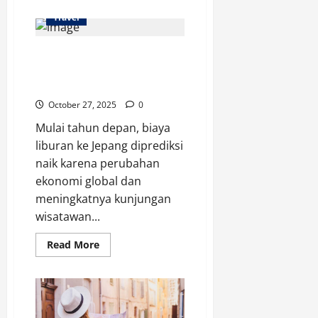
about
Candi
Travel
Borobudur:
Warisan
Dinasti
Tahun Depan, Biaya
Syailendra
yang
Liburan ke Jepang Bakal
sempat
Hilang
Naik
dan
Kini
October 27, 2025
0
Jadi
Objek
Mulai tahun depan, biaya
Wisata
Dunia
liburan ke Jepang diprediksi
naik karena perubahan
ekonomi global dan
meningkatnya kunjungan
wisatawan...
Read
Read More
more
about
Tahun
Depan,
Biaya
Liburan
ke