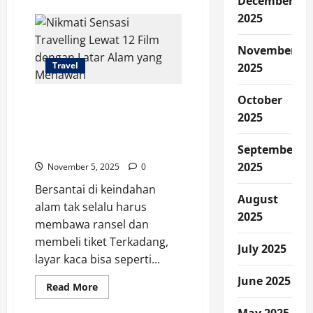
December
Sertifikat
2025
Nol
Kilometer
Indonesia
Siap
November
Diterbitkan
Travel
2025
Dinas
Pariwisata
Kota
Sabang
October
Nikmati Sensasi
Tiap
Travelling Lewat 12 Film
2025
Hari
dengan Latar Alam yang
Menawan
September
2025
November 5, 2025
0
Bersantai di keindahan
August
alam tak selalu harus
2025
membawa ransel dan
membeli tiket Terkadang,
July 2025
layar kaca bisa seperti...
June 2025
Read
Read More
more
about