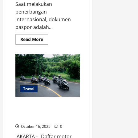
Saat melakukan
penerbangan
internasional, dokumen
paspor adalah...
Read
Read More
more
about
Daftar
Orang
Terkenal
yang
Bisa
Keliling
Dunia
Tanpa
Pakai
Travel
Paspor
Daftar Motor Matic yang
Cocok Dipakai untuk
Touring
October 16, 2025
0
JAKARTA – Daftar motor