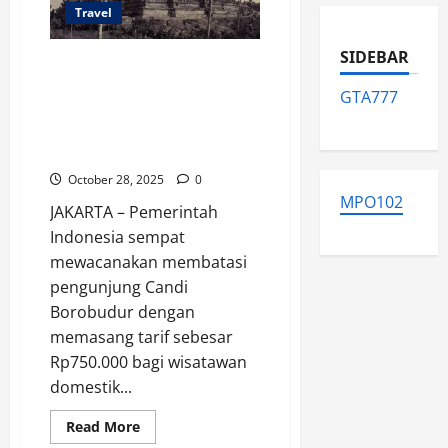
Baru
Travel
Pertama
Naik
Kapal
SIDEBAR
Pesiar
Candi Borobudur:
Warisan Dinasti
GTA777
Syailendra yang sempat
Hilang dan Kini Jadi Objek
Wisata Dunia
October 28, 2025
0
MPO102
JAKARTA – Pemerintah
Indonesia sempat
mewacanakan membatasi
pengunjung Candi
Borobudur dengan
memasang tarif sebesar
Rp750.000 bagi wisatawan
domestik...
Read
Read More
more