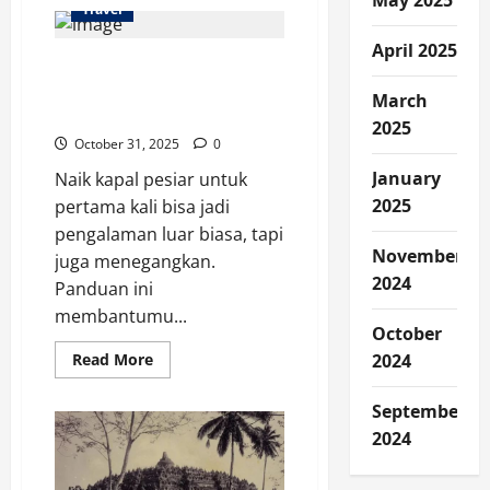
May 2025
Nikmati
Travel
Sensasi
Travelling
April 2025
Lewat
10 Panduan Penting buat
12
Film
Kamu yang Baru Pertama
dengan
March
Latar
Naik Kapal Pesiar
Alam
2025
yang
October 31, 2025
0
Menawan
January
Naik kapal pesiar untuk
2025
pertama kali bisa jadi
pengalaman luar biasa, tapi
November
juga menegangkan.
2024
Panduan ini
membantumu...
October
Read
Read More
2024
more
about
10
September
Panduan
Penting
2024
buat
Kamu
yang