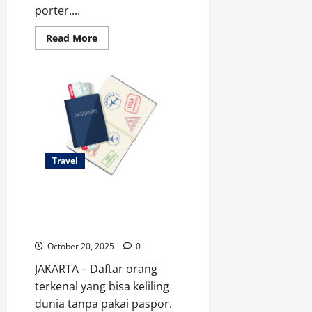
porter....
Read
Read More
more
about
Bisa
Dianggap
Menghina,
Jangan
Pernah
Beri
Uang
Tip
saat
Traveling
Travel
ke
9
Negara
Ini
Daftar Orang Terkenal
yang Bisa Keliling Dunia
Tanpa Pakai Paspor
October 20, 2025
0
JAKARTA – Daftar orang
terkenal yang bisa keliling
dunia tanpa pakai paspor.