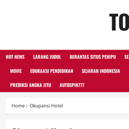
Skip
TO
to
content
HOT NEWS
LARANG JUDOL
BERANTAS SITUS PENIPU
SE
MOVIE
EDUKAASI PENDIDIKAN
SEJARAH INDONESIA
PREDIKSI ANGKA JITU
AUTOSPIN777
Home
Okupansi Hotel