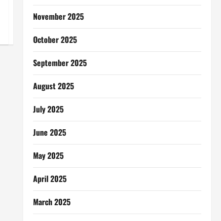
November 2025
October 2025
September 2025
August 2025
July 2025
June 2025
May 2025
April 2025
March 2025