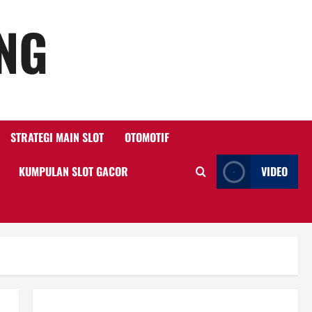
ING
STRATEGI MAIN SLOT
OTOMOTIF
KUMPULAN SLOT GACOR
VIDEO