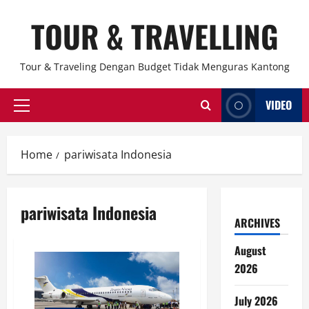
Skip
TOUR & TRAVELLING
to
content
Tour & Traveling Dengan Budget Tidak Menguras Kantong
VIDEO
Primary
Menu
Home
pariwisata Indonesia
pariwisata Indonesia
ARCHIVES
August
2026
July 2026