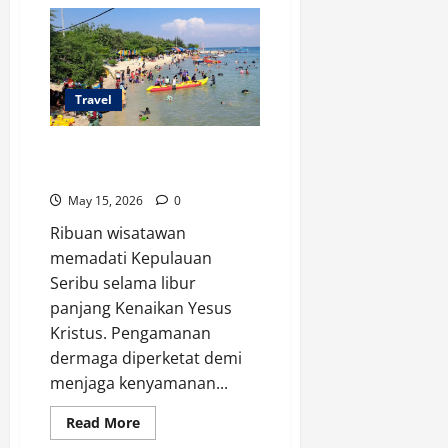
Penertiban
Vila
Ilegal,
Ribuan
Akomodasi
Terancam
Delisting
Travel
Wisata Kepulauan Seribu Ramai
Saat Libur Panjang
May 15, 2026
0
Ribuan wisatawan
memadati Kepulauan
Seribu selama libur
panjang Kenaikan Yesus
Kristus. Pengamanan
dermaga diperketat demi
menjaga kenyamanan...
Read
Read More
more