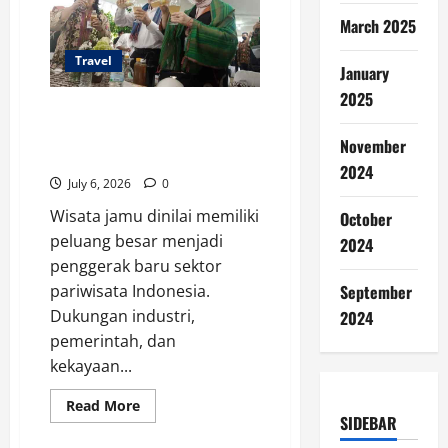
Soal
Aturan
March 2025
Visa
Turis
Travel
di
January
Bali
2025
Wisata Jamu Indonesia
Berpotensi Jadi Mesin
November
Pariwisata
2024
July 6, 2026
0
Wisata jamu dinilai memiliki
October
peluang besar menjadi
2024
penggerak baru sektor
pariwisata Indonesia.
September
Dukungan industri,
2024
pemerintah, dan
kekayaan...
Read
Read More
more
SIDEBAR
about
Wisata