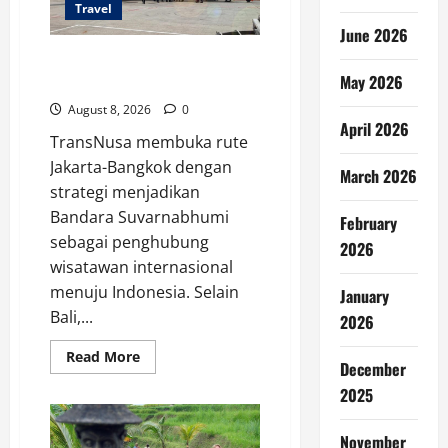
Travel
June 2026
TransNusa Jakarta-Bangkok
May 2026
Bidik Wisman ke Indonesia
August 8, 2026
0
April 2026
TransNusa membuka rute
Jakarta-Bangkok dengan
March 2026
strategi menjadikan
Bandara Suvarnabhumi
February
sebagai penghubung
2026
wisatawan internasional
menuju Indonesia. Selain
January
Bali,...
2026
Read
Read More
December
more
about
2025
TransNusa
Jakarta-
Bangkok
Bidik
November