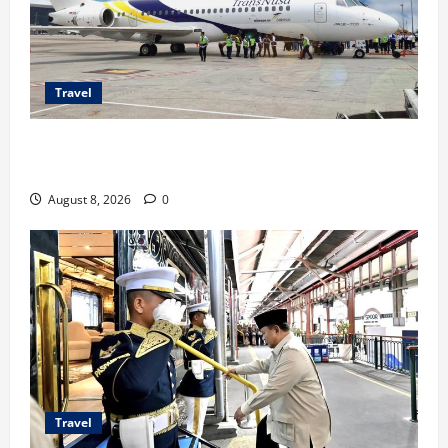
Travel
TransNusa Jakarta-Bangkok Bidik Wisman ke
Indonesia
August 8, 2026
0
Travel