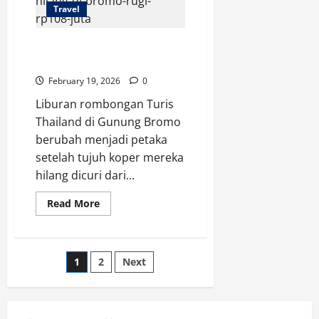
Travel
Bali
Negara
Sendiri
7 Koper Turis Thailand Hilang di
Bromo, Rugi Rp108 Juta
February 19, 2026
0
Liburan rombongan Turis
Thailand di Gunung Bromo
berubah menjadi petaka
setelah tujuh koper mereka
hilang dicuri dari...
Read
Read More
more
about
7
Koper
Turis
Posts
1
2
Next
Thailand
Hilang
di
pagination
Bromo,
Rugi
Rp108