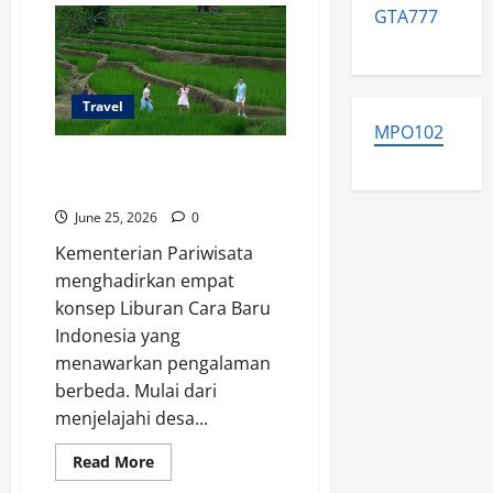
Jamu
GTA777
Indonesia
Berpotensi
Jadi
Mesin
Pariwisata
Travel
MPO102
Liburan Cara Baru Indonesia, 4
Ide Seru Saat Libur Sekolah
June 25, 2026
0
Kementerian Pariwisata
menghadirkan empat
konsep Liburan Cara Baru
Indonesia yang
menawarkan pengalaman
berbeda. Mulai dari
menjelajahi desa...
Read
Read More
more
about