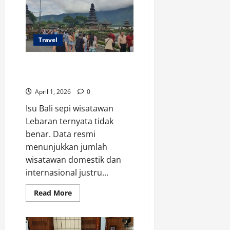
Magelang
Bidik
Pasar
Milenial
dan
Akmil
Travel
Bali Sepi Wisatawan Lebaran?
Ini Data Sebenarnya
April 1, 2026
0
Isu Bali sepi wisatawan
Lebaran ternyata tidak
benar. Data resmi
menunjukkan jumlah
wisatawan domestik dan
internasional justru...
Read
Read More
more
about
Bali
Sepi
Wisatawan