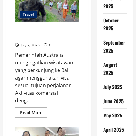
Wisman
2025
ke
Indonesia
Travel
October
2025
Australia Ingatkan Warganya
Soal Aturan Visa Turis di Bali
September
July 7, 2026
0
2025
Pemerintah Australia
mengingatkan wisatawan
August
yang berkunjung ke Bali
2025
agar menggunakan visa
sesuai tujuan perjalanan.
July 2025
Aktivitas komersial
dengan...
June 2025
Read
Read More
May 2025
more
about
Australia
April 2025
Ingatkan
Warganya