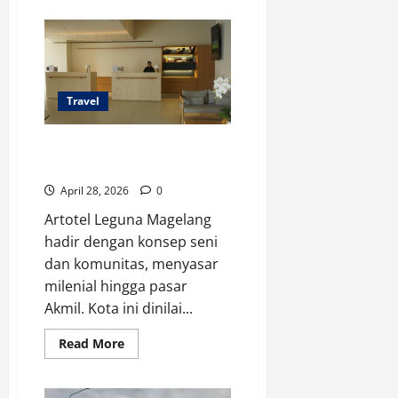
about
Wisata
Kepulauan
Seribu
Ramai
Saat
Libur
Panjang
Travel
Artotel Leguna Magelang Bidik
Pasar Milenial dan Akmil
April 28, 2026
0
Artotel Leguna Magelang
hadir dengan konsep seni
dan komunitas, menyasar
milenial hingga pasar
Akmil. Kota ini dinilai...
Read
Read More
more
about
Artotel
Leguna