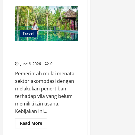
Liburan
Cara
Baru
Indonesia,
4
Ide
Seru
Saat
Travel
Libur
Sekolah
Penertiban Vila Ilegal, Ribuan
Akomodasi Terancam Delisting
June 6, 2026
0
Pemerintah mulai menata
sektor akomodasi dengan
melakukan penertiban
terhadap vila yang belum
memiliki izin usaha.
Kebijakan ini...
Read
Read More
more
about