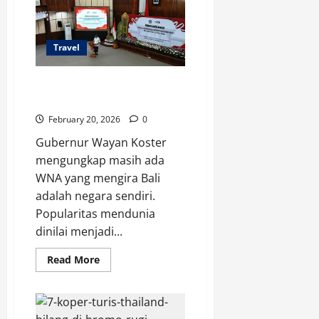
Lebaran?
Ini
Data
Sebenarnya
Travel
Koster Ungkap WNA Kira Bali
Negara Sendiri
February 20, 2026
0
Gubernur Wayan Koster
mengungkap masih ada
WNA yang mengira Bali
adalah negara sendiri.
Popularitas mendunia
dinilai menjadi...
Read
Read More
more
about
Koster
Ungkap
WNA
Kira