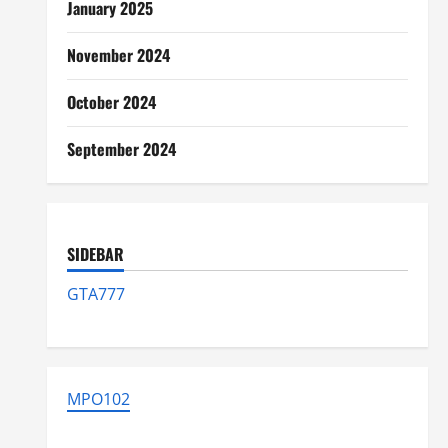
January 2025
November 2024
October 2024
September 2024
SIDEBAR
GTA777
MPO102