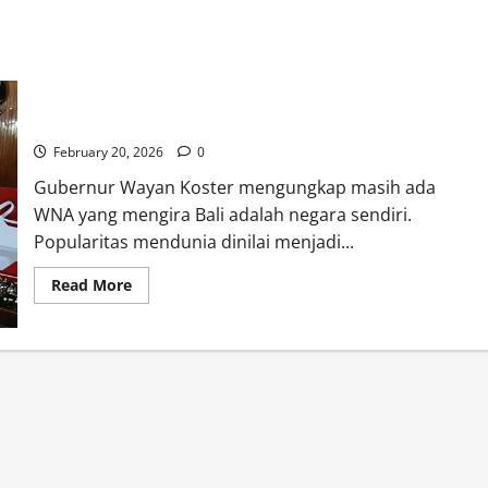
Koster Ungkap WNA Kira Bali Negara Sendiri
February 20, 2026
0
Gubernur Wayan Koster mengungkap masih ada
WNA yang mengira Bali adalah negara sendiri.
Popularitas mendunia dinilai menjadi...
Read
Read More
more
about
Koster
Ungkap
WNA
Kira
Bali
Negara
Sendiri