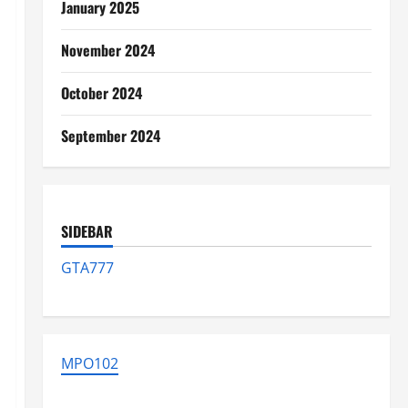
January 2025
November 2024
October 2024
September 2024
SIDEBAR
GTA777
MPO102