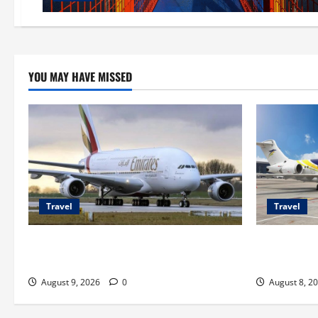
YOU MAY HAVE MISSED
Travel
Travel
TransNusa J
Airbus A380 di Soetta, Momen Perdana
Wisman ke 
Emirates
August 8, 2
August 9, 2026
0