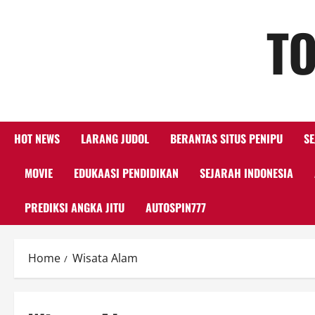
Skip
TO
to
content
HOT NEWS
LARANG JUDOL
BERANTAS SITUS PENIPU
SE
MOVIE
EDUKAASI PENDIDIKAN
SEJARAH INDONESIA
PREDIKSI ANGKA JITU
AUTOSPIN777
Home
Wisata Alam