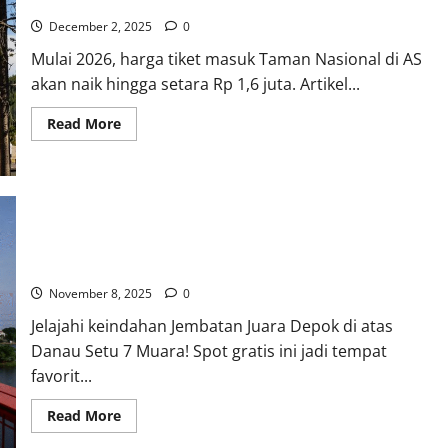
Kalimantan
Timur
December 2, 2025
0
Mulai 2026, harga tiket masuk Taman Nasional di AS
akan naik hingga setara Rp 1,6 juta. Artikel...
Read
Read More
more
about
Kenaikan
Harga
Tiket
Taman
Nasional
di
Jembatan Juara Depok: Destinasi Hits di Atas Danau Setu 7
AS
2026
Muara, Tempat Nongkrong Asyik dan Gratis
November 8, 2025
0
Jelajahi keindahan Jembatan Juara Depok di atas
Danau Setu 7 Muara! Spot gratis ini jadi tempat
favorit...
Read
Read More
more
about