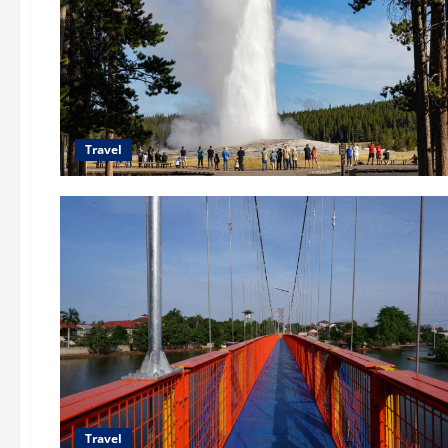
Travel
Travel