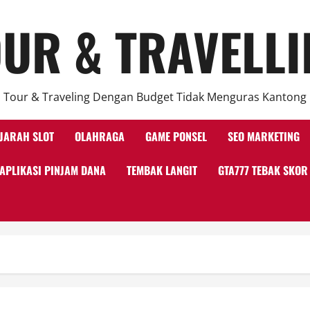
UR & TRAVELL
Tour & Traveling Dengan Budget Tidak Menguras Kantong
JARAH SLOT
OLAHRAGA
GAME PONSEL
SEO MARKETING
APLIKASI PINJAM DANA
TEMBAK LANGIT
GTA777 TEBAK SKOR