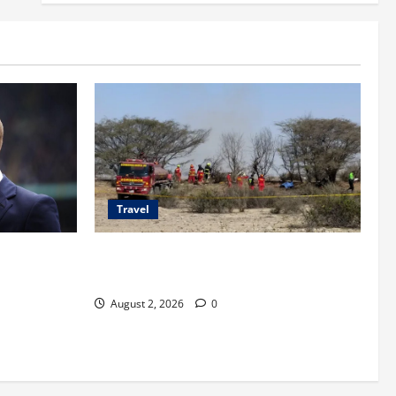
Travel
mal Purja,
Kecelakaan Pesawat Peru Tewaskan 13
Penumpang Wisata
August 2, 2026
0