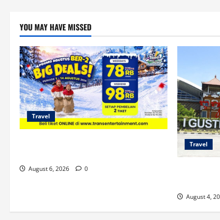
YOU MAY HAVE MISSED
Travel
Promo Trans Snow World Makassar
Travel
Agustus Harga Spesial Berdua
Ancaman Bo
August 6, 2026
0
Operasiona
August 4, 2