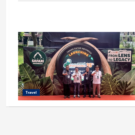
Travel