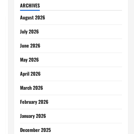
ARCHIVES
August 2026
July 2026
June 2026
May 2026
April 2026
March 2026
February 2026
January 2026
December 2025