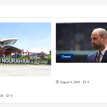
Travel
Pangeran William Kenang Nir
Legenda Pendaki Dunia
m Bandara di Ngurah Rai,
August 3, 2026
0
l Tetap Aman
026
0