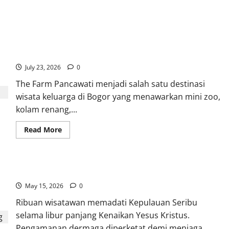
Wisata Keluarga Bogor di The Farm Pancawati
July 23, 2026
0
The Farm Pancawati menjadi salah satu destinasi
wisata keluarga di Bogor yang menawarkan mini zoo,
kolam renang,...
Read
Read More
more
about
Wisata
Keluarga
Bogor
Wisata Kepulauan Seribu Ramai Saat Libur Panjang
di
The
May 15, 2026
Farm
0
Pancawati
Ribuan wisatawan memadati Kepulauan Seribu
selama libur panjang Kenaikan Yesus Kristus.
Pengamanan dermaga diperketat demi menjaga