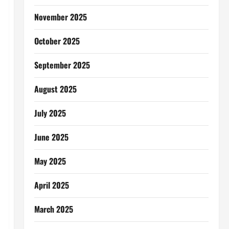
November 2025
October 2025
September 2025
August 2025
July 2025
June 2025
May 2025
April 2025
March 2025