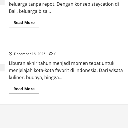
keluarga tanpa repot. Dengan konsep staycation di
Bali, keluarga bisa...
Read
Read More
more
about
Ide
Liburan
Long
Inspirasi Liburan Akhir Tahun di 5 Kota Favorit
Weekend
Keluarga
December 16, 2025
Santai
0
di
Bali
Liburan akhir tahun menjadi momen tepat untuk
menjelajah kota-kota favorit di Indonesia. Dari wisata
kuliner, budaya, hingga...
Read
Read More
more
about
Inspirasi
Liburan
Akhir
Tahun
di
5
Kota