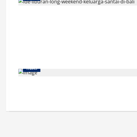
Travel