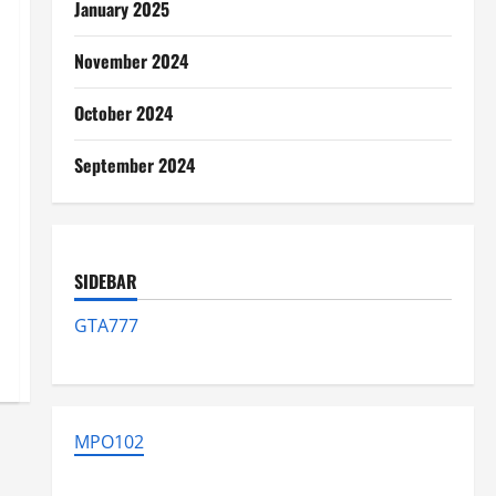
January 2025
November 2024
October 2024
September 2024
SIDEBAR
GTA777
MPO102